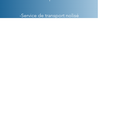
-Service de transport nolisé
-Vente d'autobus scolaires usagés
(via
skoolie.ca
)
Heures d'ouverture
Lundi - Vendredi: 7:00 - 19 :00
Contactez-nous
4230 Montée Gagnon,
Terrebonne, QC