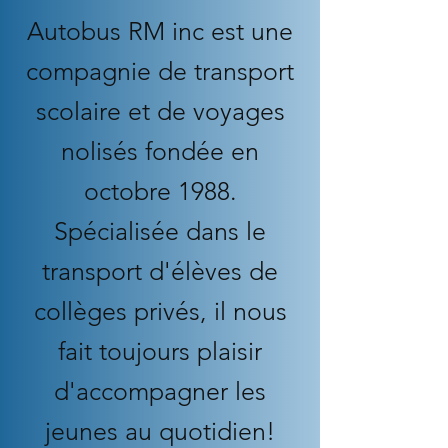
Autobus RM inc est une
compagnie de transport
scolaire et de voyages
nolisés fondée en
octobre 1988.
Spécialisée dans le
transport d'élèves de
collèges privés, il nous
fait toujours plaisir
d'accompagner les
jeunes au quotidien!