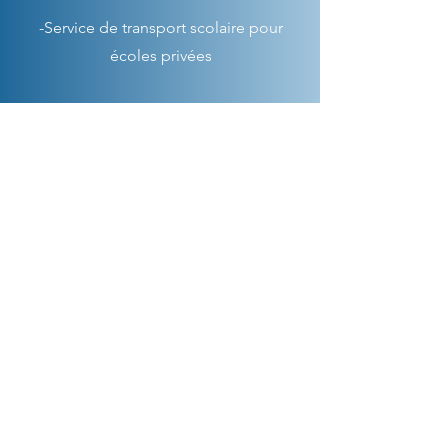
-Service de transport scolaire pour
écoles privées
-Service de transport nolisé
-Vente d'autobus scolaires usagés
(via
skoolie.ca
)
Heures d'ouverture
Lundi - Vendredi: 7:00 - 19 :00
Contactez-nous